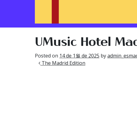
UMusic Hotel Mad
Posted on
14 de 1월 de 2025
by
admin_esmad
글 내비게이션
The Madrid Edition