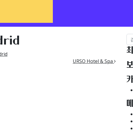
검
rid​
최
rid
URSO Hotel & Spa